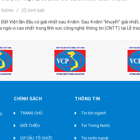
i
Admin
(0) bình luận
 Đất Việt lần đầu có giải nhất sau 4 năm Sau 4 năm "khuyết" giải nhất
 ngôi vị cao nhất trong lĩnh vực công nghệ thông tin (CNTT) tại Lễ trao 
CHÍNH SÁCH
THÔNG TIN
TRANG CHỦ
Tin tức ngành
Vụ
GIỚI THIỆU
Tin Trong Nước
CƠ CẤU TỔ CHỨC
Tin nước ngoài