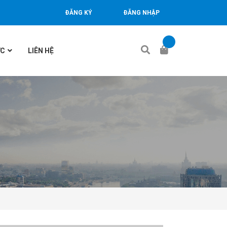
ĐĂNG KÝ
ĐĂNG NHẬP
ỨC
LIÊN HỆ