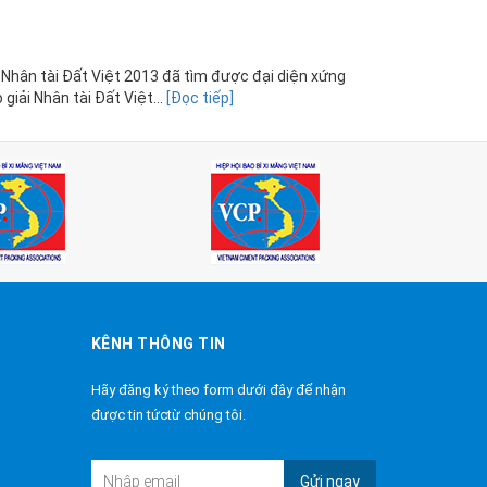
, Nhân tài Đất Việt 2013 đã tìm được đại diện xứng
giải Nhân tài Đất Việt...
[Đọc tiếp]
KÊNH THÔNG TIN
Hãy đăng ký theo form dưới đây để nhận
được tin tứctừ chúng tôi.
Gửi ngay