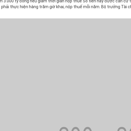
m 3.000 tỷ đồng nếu giảm thời gian nộp thuế Số tiền này được căn cứ t
i phải thực hiện hàng trăm giờ khai, nộp thuế mỗi năm. Bộ trưởng Tài ch