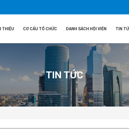
I THIỆU
CƠ CẤU TỔ CHỨC
DANH SÁCH HỘI VIÊN
TIN T
TIN TỨC