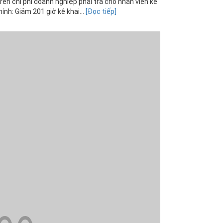
rên chi phí doanh nghiệp phải trả cho nhân viên kế
ính: Giảm 201 giờ kê khai...
[Đọc tiếp]