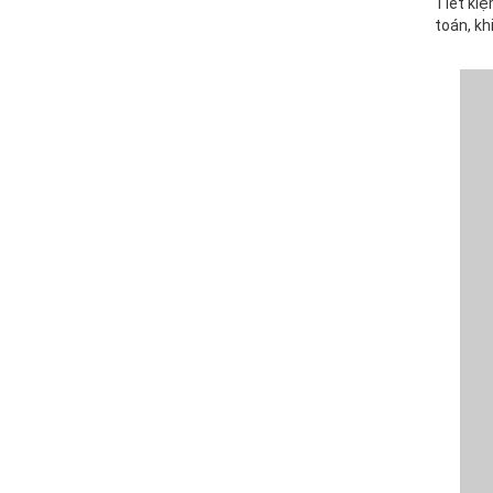
Tiết kiệ
toán, kh